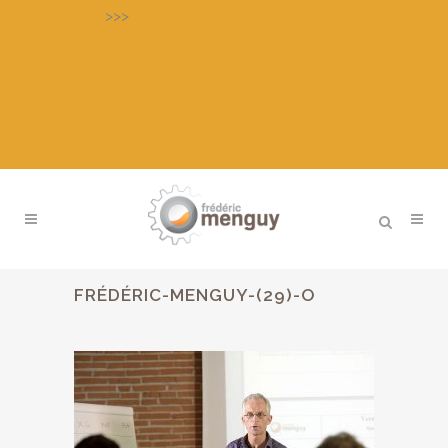
>>>
Descubra nuestro laboratorio
LABORATORIO DE APLICACIONES
para pruebas, desarrollo de
productos grageados, formación
FRÉDÉRIC-MENGUY-(29)-O