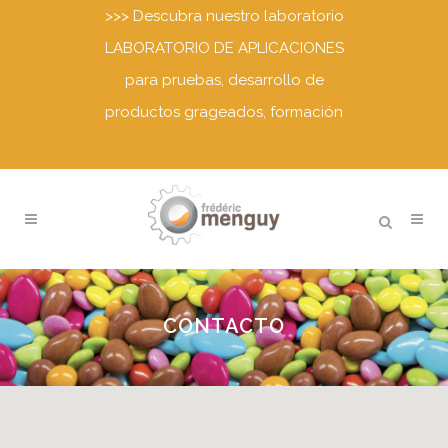
>>>
Descubra nuestro laboratorio
LABORATORIO DE APLICACIONES
para pruebas, desarrollo de
productos grageados, formación
CONTACTO