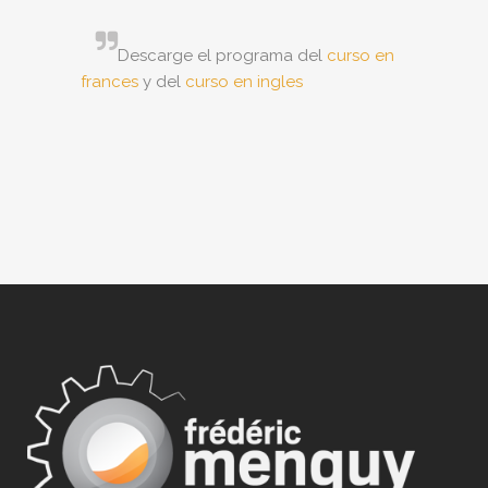
Descarge el programa del
curso en
frances
y del
curso en ingles