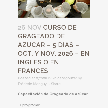
26 NOV
CURSO DE
GRAGEADO DE
AZUCAR – 5 DIAS –
OCT. Y NOV. 2026 – EN
INGLES O EN
FRANCES
Posted at 07:00h
in
Sin categorizar
by
Frédéric Menguy
Share
Capacitación de Grageado de azúcar
El programa: