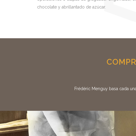
chocolate y abrillantado de azúcar.
COMPRO
Frédéric Menguy basa cada una 