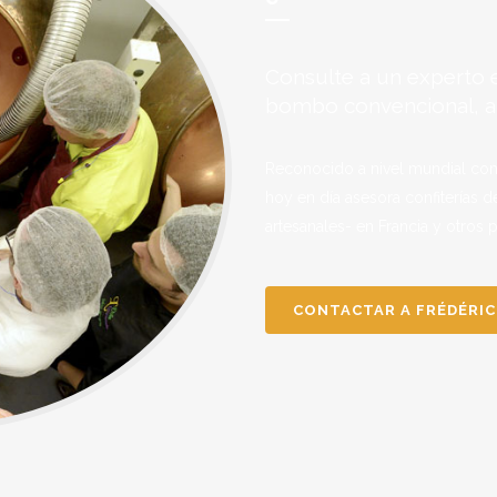
Consulte a un experto 
bombo convencional, au
Reconocido a nivel mundial co
hoy en día asesora confiterías d
artesanales- en Francia y otros p
CONTACTAR A FRÉDÉRI