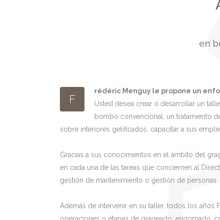
en b
rédéric Menguy le propone un enfoqu
F
Usted desea crear o desarrollar un tall
bombo convencional, un tratamiento de
sobre interiores gelificados, capacitar a sus empl
Gracias a sus conocimientos en el ámbito del gra
en cada una de las tareas que conciernen al Direc
gestión de mantenimiento o gestión de personas.
Además de intervenir en su taller, todos los años
operaciones o etapas de grageado: engomado, cobe