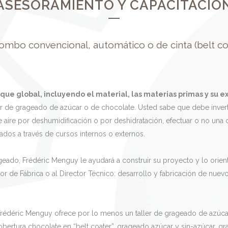
ASESORAMIENTO Y CAPACITACIÓ
ombo convencional, automático o de cinta (belt coa
e global, incluyendo el material, las materias primas y su exp
er de grageado de azúcar o de chocolate. Usted sabe que debe invertir
 aire por deshumidificación o por deshidratación, efectuar o no un
eados a través de cursos internos o externos.
geado, Frédéric Menguy le ayudará a construir su proyecto y lo orie
tor de Fábrica o al Director Técnico: desarrollo y fabricación de nue
 Frédéric Menguy ofrece por lo menos un taller de grageado de azúcar,
rtura chocolate en “belt coater”, grageado azúcar y sin-azúcar, gr