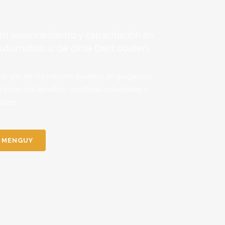
en asesoramiento y capacitación en
tomático o de cinta (belt coater)
mo uno de los mejores expertos en grageados,
e todos los tamaños- confiterías industriales o
aíses.
C MENGUY