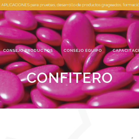
APLICACIONES para pruebas, desarrollo de productos grageados, formaci
CONSEJO PRODUCTOS
CONSEJO EQUIPO
CAPACITAC
CONFITERO