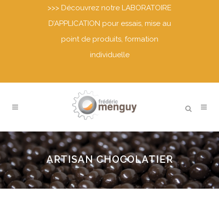
>>>
Découvrez notre LABORATOIRE
D’APPLICATION pour essais, mise au
point de produits, formation
individuelle
ARTISAN CHOCOLATIER