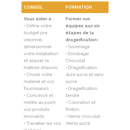
CONSEIL
FORMATION
Vous aider à :
Former vos
• Définir votre
équipes aux six
budget pre
étapes de la
visionnel,
dragéification :
dimensionner
• Gommage
votre installation
• Enrobage
et assurer la
Chocolat
maîtrise d’œuvre.
• Drageification
• Choisir votre
dure sucre et sans
matériel et vos
sucre
fournisseurs.
• Drageification
• Concevoir et
tendre
mettre au point
• Coloration et
vos produits
finition
innovants.
• Vernis chocolat -
• Travailler sur vos
Vernis sucre