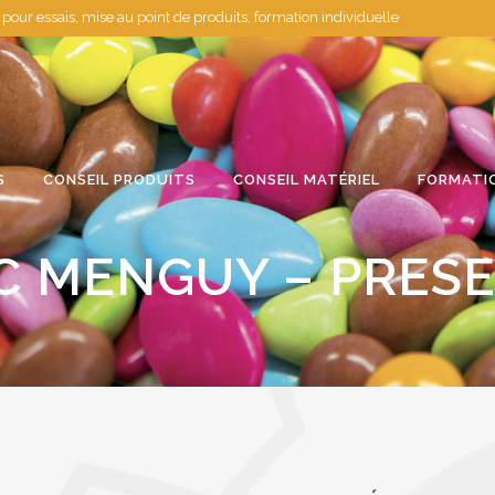
 essais, mise au point de produits, formation individuelle
S
CONSEIL PRODUITS
CONSEIL MATÉRIEL
FORMATI
C MENGUY – PRES