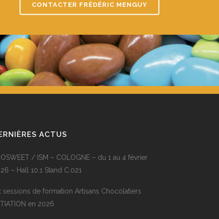
CONTACTER FRÉDÉRIC MENGUY
ERNIÈRES ACTUS
OSWEET / ISM – COLOGNE – du 1 au 4 février
26 – Hall 10.1 Stand C.021
x sessions de formation Artisans Chocolatiers
ITIATION en 2026