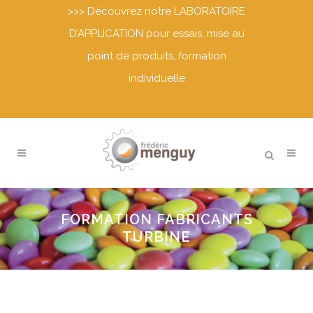
>>>
Découvrez notre LABORATOIRE
D’APPLICATION pour essais, mise au
point de produits, formation
individuelle
FORMATION FABRICANTS
TURBINE