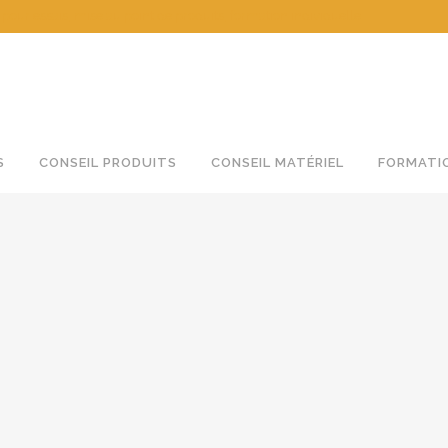
 essais, mise au point de produits, formation individuelle
S
CONSEIL PRODUITS
CONSEIL MATÉRIEL
FORMATI