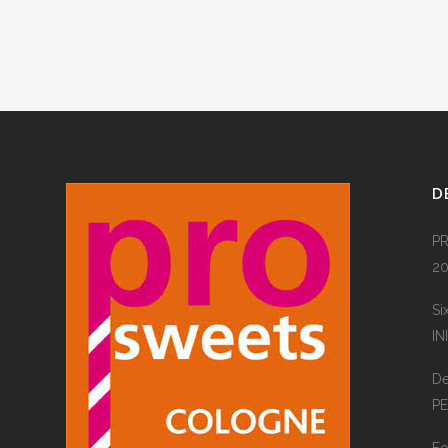
D
PR
20
Si
IN
De
P