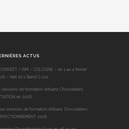
ERNIÈRES ACTUS
OSWEET / ISM – COLOGNE – du 1 au 4 février
26 – Hall 10.1 Stand C.021
x sessions de formation Artisans Chocolatiers
ITIATION en 2026
ux sessions de formation Artisans Chocolatiers
ERFECTIONNEMENT 2026