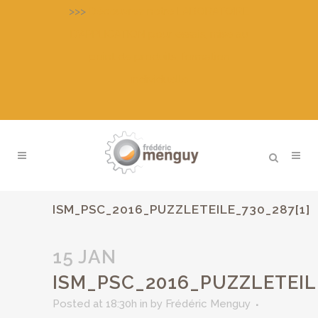
>>>
Découvrez notre LABORATOIRE
D’APPLICATION pour essais, mise au
point de produits, formation
individuelle
ISM_PSC_2016_PUZZLETEILE_730_287[1]
15 JAN
ISM_PSC_2016_PUZZLETEILE
Posted at 18:30h
in
by
Frédéric Menguy