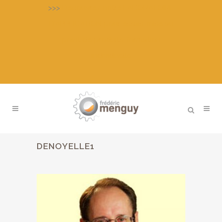
>>>
Découvrez notre LABORATOIRE
D’APPLICATION pour essais, mise au
point de produits, formation
individuelle
DENOYELLE1