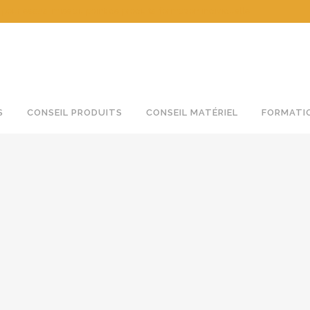
 essais, mise au point de produits, formation individuelle
S
CONSEIL PRODUITS
CONSEIL MATÉRIEL
FORMATI