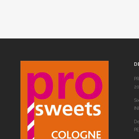
D
PR
20
Si
IN
De
P