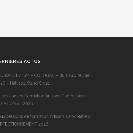
ERNIÈRES ACTUS
OSWEET / ISM – COLOGNE – du 1 au 4 février
26 – Hall 10.1 Stand C.021
x sessions de formation Artisans Chocolatiers
ITIATION en 2026
ux sessions de formation Artisans Chocolatiers
ERFECTIONNEMENT 2026