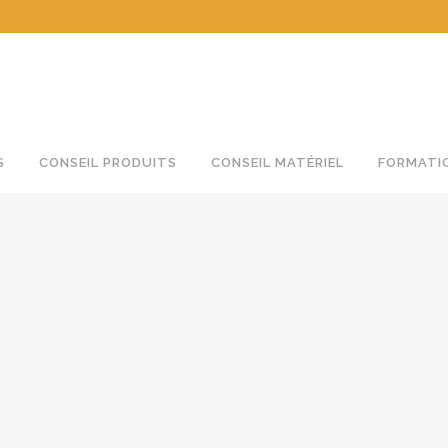
 essais, mise au point de produits, formation individuelle
S
CONSEIL PRODUITS
CONSEIL MATÉRIEL
FORMATI