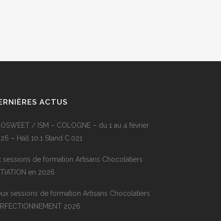
ERNIÈRES ACTUS
OSWEET / ISM – COLOGNE – du 1 au 4 février
26 – Hall 10.1 Stand C.021
x sessions de formation Artisans Chocolatiers
ITIATION en 2026
ux sessions de formation Artisans Chocolatiers
ERFECTIONNEMENT 2026