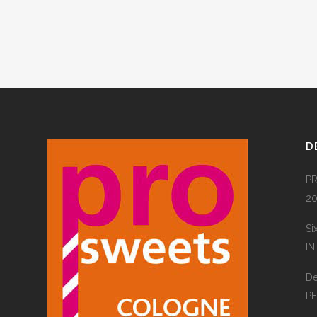
D
PR
20
Si
IN
De
P