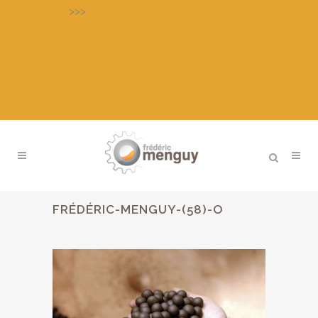
>>>
Découvrez notre LABORATOIRE
D’APPLICATION pour essais, mise au
point de produits, formation
individuelle
FRÉDÉRIC-MENGUY-(58)-O