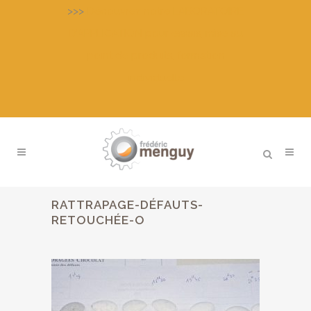
>>>
Découvrez notre LABORATOIRE
D’APPLICATION pour essais, mise au
point de produits, formation
individuelle
RATTRAPAGE-DÉFAUTS-
RETOUCHÉE-O