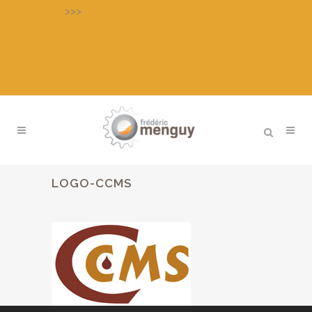
>>>
Experience our APP-LAB for your
tries, product development and
training
LOGO-CCMS