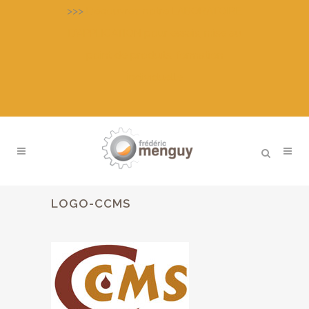
>>>
Découvrez notre LABORATOIRE
D’APPLICATION pour essais, mise au
point de produits, formation
individuelle
LOGO-CCMS