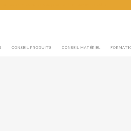
 essais, mise au point de produits, formation individuelle
S
CONSEIL PRODUITS
CONSEIL MATÉRIEL
FORMATI