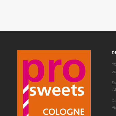
D
PR
20
Si
IN
De
P