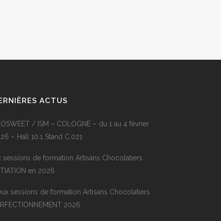
ERNIÈRES ACTUS
OSWEET / ISM – COLOGNE – du 1 au 4 février
26 – Hall 10.1 Stand C.021
x sessions de formation Artisans Chocolatiers
ITIATION en 2026
ux sessions de formation Artisans Chocolatiers
ERFECTIONNEMENT 2026