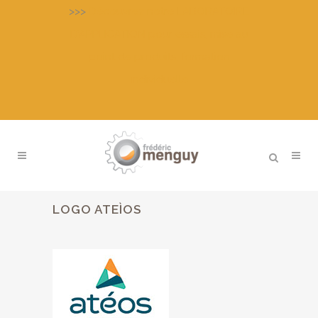
>>>
Découvrez notre LABORATOIRE
D’APPLICATION pour essais, mise au
point de produits, formation
individuelle
LOGO ATEÌOS