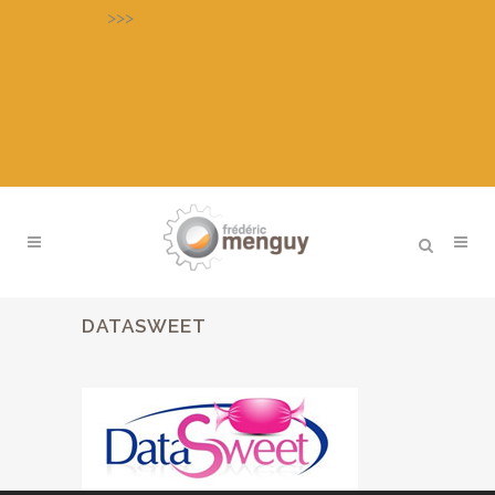
>>>
Découvrez notre LABORATOIRE
D’APPLICATION pour essais, mise au
point de produits, formation
individuelle
DATASWEET