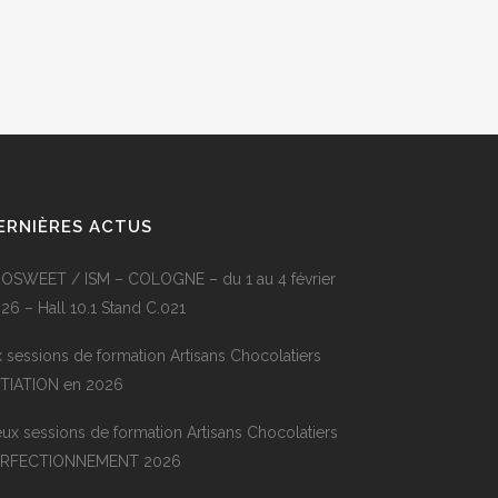
ERNIÈRES ACTUS
OSWEET / ISM – COLOGNE – du 1 au 4 février
26 – Hall 10.1 Stand C.021
x sessions de formation Artisans Chocolatiers
ITIATION en 2026
ux sessions de formation Artisans Chocolatiers
ERFECTIONNEMENT 2026