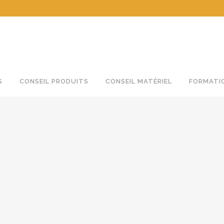
 essais, mise au point de produits, formation individuelle
S
CONSEIL PRODUITS
CONSEIL MATÉRIEL
FORMATI