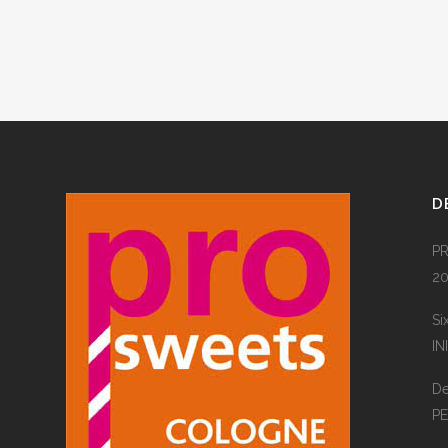
D
PR
20
Si
IN
De
P