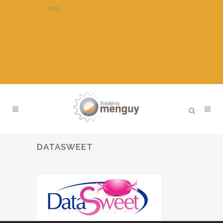
>>>
Découvrez notre LABORATOIRE
D’APPLICATION pour essais, mise au
point de produits, formation
individuelle
DATASWEET