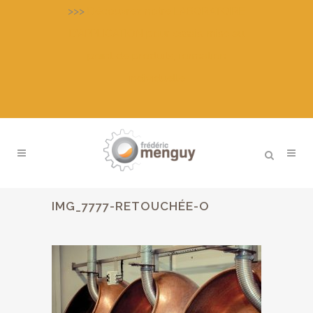
>>>
Découvrez notre LABORATOIRE
D’APPLICATION pour essais, mise au
point de produits, formation
individuelle
IMG_7777-RETOUCHÉE-O