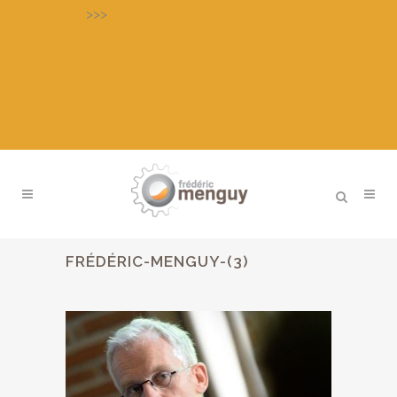
>>>
Découvrez notre LABORATOIRE
D’APPLICATION pour essais, mise au
point de produits, formation
individuelle
FRÉDÉRIC-MENGUY-(3)